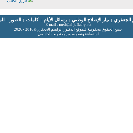
تنزيل الكتاب
م الجعفري
تيار الإصلاح الوطني
رسائل الأيام
كلمات
الصور
الم
|
|
|
|
|
E-mail : med@al-jaffaary.net
جميع الحقوق محفوظة لـموقع الدكتور ابراهيم الجعفري©2010 - 2026
استضافة وتصميم وبرمجة ويب اكاديمي