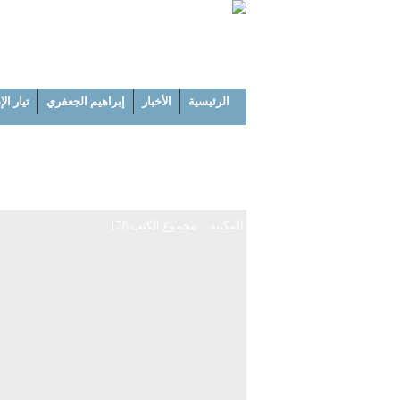
الرئيسية
الأخبار
إبراهيم الجعفري
تيار ال
المكتبة
مجموع الكتب 176