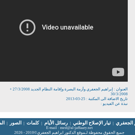
العنوان : إبراهيم الجعفري وأزمة البصرة وإقامة النظام الجديد 27/3/2008 +
30/3/2008
تاريخ الاضافة الى المكتبة : 25-03-2013
نبذة عن الفيديو :
م الجعفري
تيار الإصلاح الوطني
رسائل الأيام
كلمات
الصور
الم
|
|
|
|
|
E-mail : med@al-jaffaary.net
جميع الحقوق محفوظة لـموقع الدكتور ابراهيم الجعفري©2010 - 2026